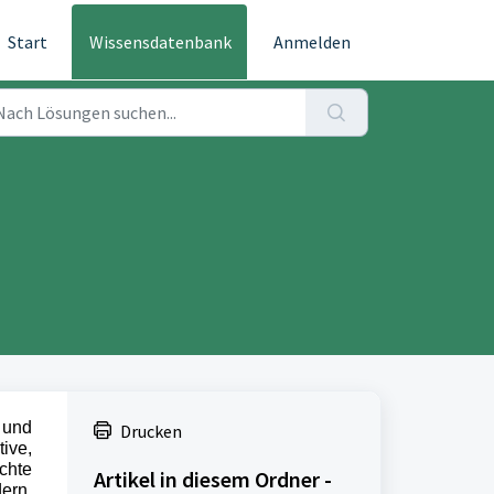
Start
Wissensdatenbank
Anmelden
 und
Drucken
ive,
chte
Artikel in diesem Ordner -
ern,