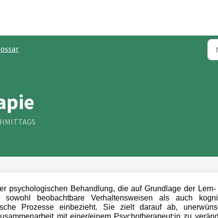
lossar
apie
ACHMITTAGS
der psychologischen Behandlung, die auf Grundlage der Lern-
d sowohl beobachtbare Verhaltensweisen als auch kognit
ische Prozesse einbezieht. Sie zielt darauf ab, unerwüns
 Zusammenarbeit mit
einer/einem
Psychotherapeut:in
zu veränd