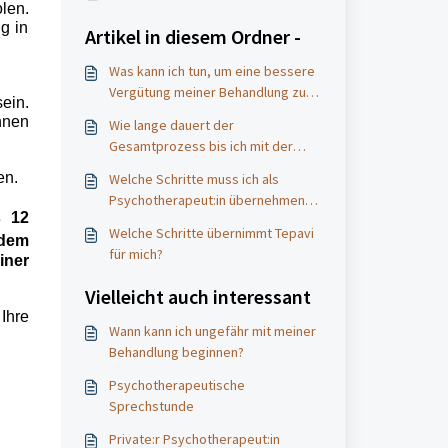
len.
g in
Artikel in diesem Ordner -
Was kann ich tun, um eine bessere
Vergütung meiner Behandlung zu
ein.
bekommen?
nnen
Wie lange dauert der
Gesamtprozess bis ich mit der
Behandlung beginnen kann?
en.
Welche Schritte muss ich als
Psychotherapeut:in übernehmen,
s 12
wenn ich Tepavi nutze?
Welche Schritte übernimmt Tepavi
 dem
für mich?
iner
Vielleicht auch interessant
Ihre
Wann kann ich ungefähr mit meiner
Behandlung beginnen?
Psychotherapeutische
Sprechstunde
Private:r Psychotherapeut:in